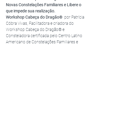
Novas Constelações Familiares e Libere o 
que impede sua realização.
Workshop Cabeça do Dragão®  
por Patrícia 
Cóbra Vivas, Facilitadora e criadora do 
Workshop Cabeça do Dragão® e 
Consteladora certificada pelo Centro Latino 
Americano de Constelações Familiares e 
Soluções Sistêmicas. Maestria em Novas 
Contelações pelo INSCONSFA, por Brigitte 
Champetiers de Ribes.
Inscrições e informações:
Alda Jucá: +55 (85) 9 9909-7422 
Contate pelo 
Whatsapp aqui
 / Davi Sampaio: +55 (85) 9 
9974-5241 
Contate pelo Whatsapp aqui
12 e 13 de novembro de 2022
, sábado e 
domingo, das 9h às 19h
Vagas limitadas: 
12 vagas para participantes
e 15 vagas para representantes.
Compartilhe