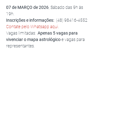
07 de MARÇO de 2026
, Sábado das 9h às 
19h.
Inscrições e informações:
  (48) 98416-4552 
Contate pelo Whatsapp aqui
.
Vagas limitadas: 
 Apenas 5 vagas para 
vivenciar o mapa astrológico
 e vagas para 
representantes. 
Workshop Cabeça do Dragão® 
por Patrícia 
Cóbra Vivas, Facilitadora e criadora do 
Workshop Cabeça do Dragão® e 
Consteladora certificada pelo Centro Latino 
Americano de Constelações Familiares e 
Soluções Sistêmicas. Maestria em Novas 
Contelações pelo INSCONSFA, por Brigitte 
Champetiers de Ribes.
Saiba Mais >