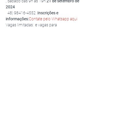
, Sábado das 9h às 19h.
21 de setembro de 
2024
  48) 98416-4552 
.
Inscrições e 
informações:
Contate pelo Whatsapp aqui
Vagas limitadas: 
 e vagas para 
representantes.
5 vagas para vivenciar o 
mapa astrológico
por Patrícia Cóbra Vivas, Facilitadora e 
criadora do Workshop Cabeça do Dragão® e 
Consteladora certificada pelo Centro Latino 
Americano de Constelações Familiares e 
Soluções Sistêmicas. Maestria em Novas 
Contelações pelo INSCONSFA, por Brigitte 
Champetiers de Ribes.
Workshop Cabeça do 
Dragão® 
Compartilhe