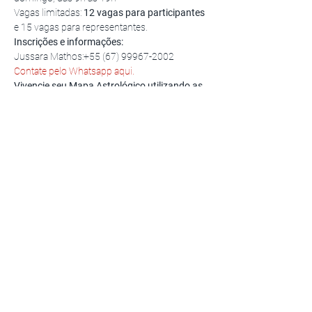
Vagas limitadas: 
12 vagas para participantes
e 15 vagas para representantes. 
Inscrições e informações:
Jussara Mathos:+55 (67) 99967-2002 
Contate pelo Whatsapp aqui.
Vivencie seu Mapa Astrológico utilizando as 
Novas Constelações Familiares e Libere o 
que impede sua realização.
Workshop Cabeça do Dragão®  
por Patrícia 
Cóbra Vivas, Facilitadora e criadora do 
Workshop Cabeça do Dragão® e 
Consteladora certificada pelo Centro Latino 
Americano de Constelações Familiares e 
Soluções Sistêmicas. Maestria em Novas 
Contelações pelo INSCONSFA, por Brigitte 
Champetiers de Ribes.
Compartilhe