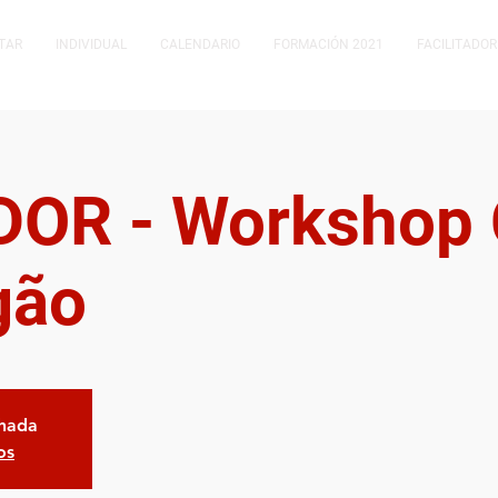
TAR
INDIVIDUAL
CALENDARIO
FORMACIÓN 2021
FACILITADOR
OR - Workshop 
gão
chada
os