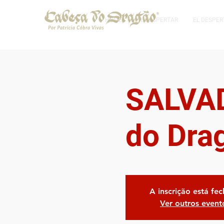
HOME
EL DESPERTAR
EL DESPER
SALVAD
do Dra
A inscrição está fe
Ver outros event