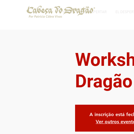
HOME
EL DESPERTAR
EL DESPER
Worksh
Dragão
A inscrição está fe
Ver outros event