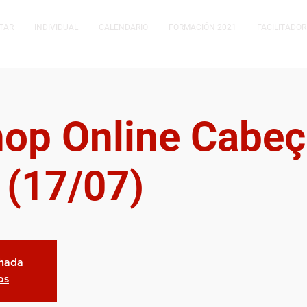
TAR
INDIVIDUAL
CALENDARIO
FORMACIÓN 2021
FACILITADOR
op Online Cabeç
 (17/07)
chada
os