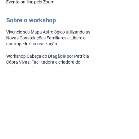
Evento on-line pelo Zoom
Sobre o workshop
Vivencie seu Mapa Astrológico utilizando as
Novas Constelações Familiares e Libere o
que impede sua realização.
Workshop Cabeça do Dragão®
por Patrícia
Cóbra Vivas, Facilitadora e criadora do
Workshop Cabeça do Dragão® e
Consteladora certificada pelo Centro Latino
Americano de Constelações Familiares e
Soluções Sistêmicas. Maestria em Novas
Contelações pelo INSCONSFA, por Brigitte
Champetiers de Ribes.
Compartilhe
Inscrições e informações:
Rebeca Barão -
cabecadodragao@gmail.com
(48) 99649-8669
Contate pelo Whatsapp
aqui
.