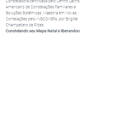
Consteladora certificada pelo Centro Latino 
Americano de Constelações Familiares e 
Soluções Sistêmicas. Maestria em Novas 
Contelações pelo INSCONSFA, por Brigitte 
Champetiers de Ribes.
Constelando seu Mapa Natal e liberandoo 
que impede de vivenciar seu propósito de 
vida.
2, 3 e 9, 10 de outubro 2020
, 
Quatro encontros às sextas e sábados, das 
9h30 às 14h.
Vagas limitadas: 
12 vagas para participantes
e 36 vagas para representantes
Inscrições e informações: Rebeca Barão - 
cabecadodragao@gmail.com
Saiba Mais >
Compartilhe