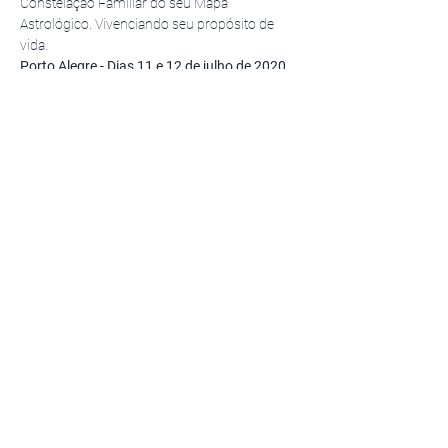
Constelação Familiar do seu Mapa 
Astrológico. Vivenciando seu propósito de 
vida.
Porto Alegre - Dias 11 e 12 de julho de 2020
, 
sábado e domingo das 9h às 19h.
Inscrições somente antecipadas com: 
Rosane Zigunovas (51) 99121-5885. 
Contate 
pelo Whatsapp aqui
.
E-mail: rosanezigunovas@yahoo.com.br
Investimento Workshop: Pago até 11/07: R$ 
1.200.Após 11/07: R$ 1.320. Representantes: 
R$ 230 (quemjá participou do Workshop). 
Vagas limitadas
Compartilhe
CABEÇA DO DRAGÃO© 2023