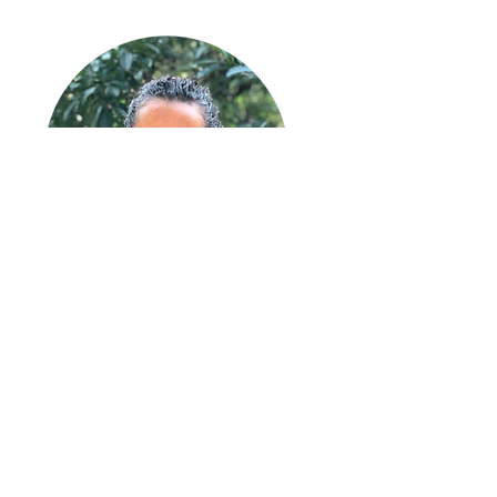
QUEM SOU EU?
Olá,
sou Patrícia
Cóbra Vivas
Criadora do Método Cabeça
do Dragão®
e Consteladora formada pelo Centro Latino