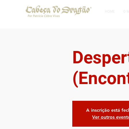
HOME
O 
Desper
(Encon
A inscrição está fe
Ver outros event