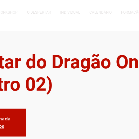
WORKSHOP
O DESPERTAR
INDIVIDUAL
CALENDÁRIO
FORMAÇÃ
tar do Dragão On
tro 02)
chada
os