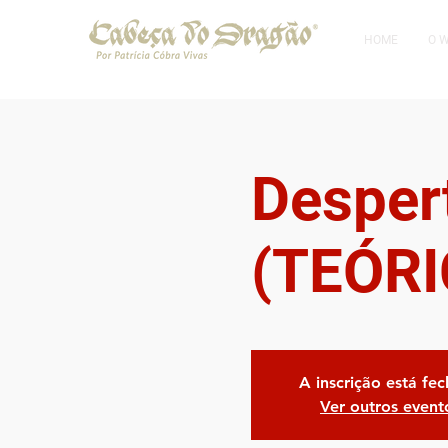
HOME
O 
Desper
(TEÓRI
A inscrição está fe
Ver outros event