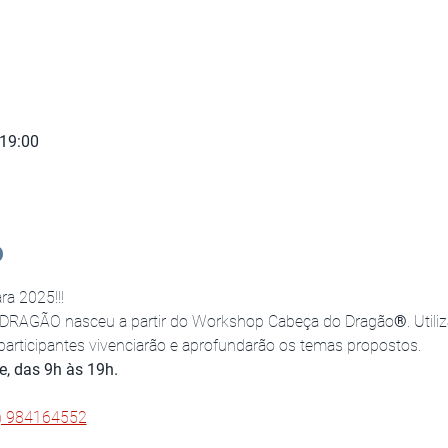
 19:00
o
a 2025!!!
DRAGÃO nasceu a partir do Workshop Cabeça do Dragão
®
. Util
articipantes vivenciarão e aprofundarão os temas propostos. 
e, das 9h às 19h.
) 984164552