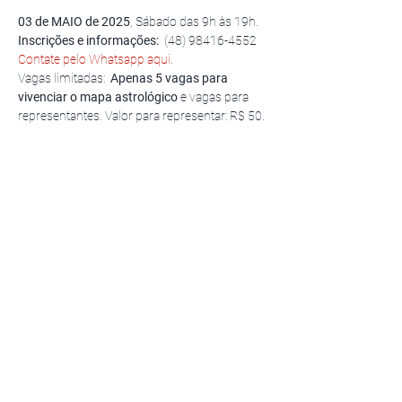
03 de MAIO de 2025
, Sábado das 9h às 19h.
Inscrições e informações:
  (48) 98416-4552 
Contate pelo Whatsapp aqui
.
Vagas limitadas: 
 Apenas 5 vagas para 
vivenciar o mapa astrológico
 e vagas para 
representantes. Valor para representar: R$ 50.
Workshop Cabeça do Dragão® 
por Patrícia 
Cóbra Vivas, Facilitadora e criadora do 
Workshop Cabeça do Dragão® e 
Consteladora certificada pelo Centro Latino 
Americano de Constelações Familiares e 
Soluções Sistêmicas. Maestria em Novas 
Contelações pelo INSCONSFA, por Brigitte 
Champetiers de Ribes.
Mostrar mais
Compartilhe esse evento