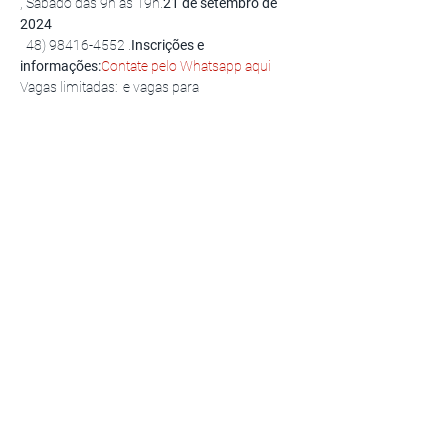
, Sábado das 9h às 19h.
21 de setembro de 
2024
  48) 98416-4552 
.
Inscrições e 
informações:
Contate pelo Whatsapp aqui
Vagas limitadas: 
 e vagas para 
representantes.
5 vagas para vivenciar o 
mapa astrológico
por Patrícia Cóbra Vivas, Facilitadora e 
criadora do Workshop Cabeça do Dragão® e 
Consteladora certificada pelo Centro Latino 
Americano de Constelações Familiares e 
Soluções Sistêmicas. Maestria em Novas 
Contelações pelo INSCONSFA, por Brigitte 
Champetiers de Ribes.
Workshop Cabeça do 
Dragão® 
Compartilhe esse evento