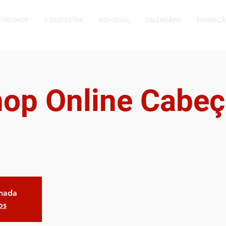
WORKSHOP
O DESPERTAR
INDIVIDUAL
CALENDÁRIO
FORMAÇÃ
op Online Cabeç
chada
os