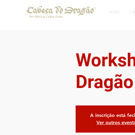
HOME
O 
Worksh
Dragão
A inscrição está fe
Ver outros event