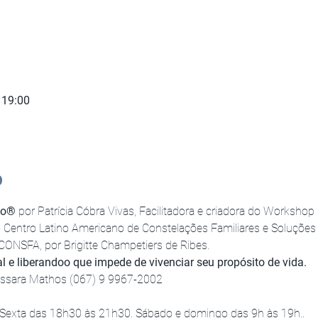
 19:00
o
ão® 
por Patrícia Cóbra Vivas, Facilitadora e criadora do Worksho
o Centro Latino Americano de Constelações Familiares e Soluções
ONSFA, por Brigitte Champetiers de Ribes.
e liberandoo que impede de vivenciar seu propósito de vida.
Jussara Mathos (067) 9 9967-2002
.
 Sexta das 18h30 às 21h30. Sábado e domingo das 9h às 19h..